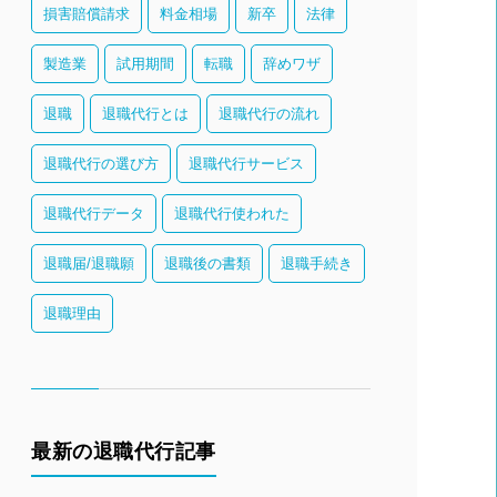
損害賠償請求
料金相場
新卒
法律
製造業
試用期間
転職
辞めワザ
退職
退職代行とは
退職代行の流れ
退職代行の選び方
退職代行サービス
退職代行データ
退職代行使われた
退職届/退職願
退職後の書類
退職手続き
退職理由
最新の退職代行記事