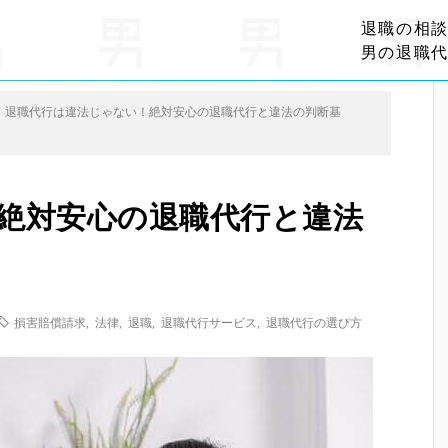
退職の相
男の退職
退職代行は違法じゃない！絶対安心の退職代行と違法の判断基
絶対安心の退職代行と違法
損害賠償請求
,
法律
,
退職
,
退職代行サービス
,
退職代行の選び方