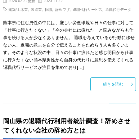
2024.02.22更新
2023.11.22
建築/土木業
,
製造業
,
転職
,
辞めワザ
,
退職代行サービス
,
退職代行データ
熊本県に住む男性の中には、厳しい労働環境や日々の仕事に対して
「仕事に行きたくない」「今の会社には疲れた」と悩みながらも仕
事を続ける人が少なくありません。 退職を考えているが行動に移せ
ない人、退職の意志を自分で伝えることをためらう人も多くいま
す。そのような状況の中、日々の仕事に疲れたと感じ明日から仕事
に行きたくない熊本県男性から自身の代わりに意思を伝えてくれる
退職代行サービスが注目を集めており[…]
続きを読む
岡山県の退職代行利用者統計調査！辞めさせ
てくれない会社の辞め方とは