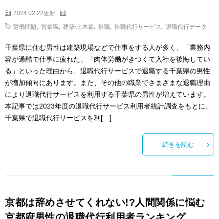
2024.02.22更新
労働問題
,
営業職
,
建築/土木業
,
退職
,
退職代行サービス
,
退職代行データ
千葉県に住む男性は建築現場などで仕事をする人が多く、「業務内
容が過酷で仕事に疲れた」「肉体労働がきつくて入社を後悔してい
る」といった理由から、退職代行サービスで退職する千葉県の男性
が増加傾向にあります。また、その他の職業でさまざまな退職理由
により退職代行サービスを利用する千葉県の男性が増えています。
本記事では2023年度の退職代行サービス利用者統計調査をもとに、
千葉県で退職代行サービスを利[…]
続きを読む
京都は辞めさせてくれない!?人間関係に悩む
京都府男性の退職代行利用者ランキング