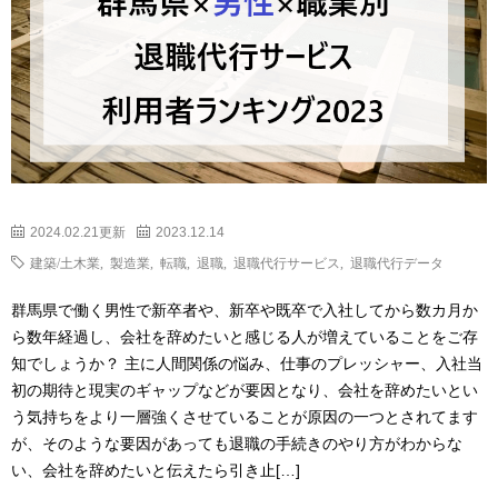
2024.02.21更新
2023.12.14
建築/土木業
,
製造業
,
転職
,
退職
,
退職代行サービス
,
退職代行データ
群馬県で働く男性で新卒者や、新卒や既卒で入社してから数カ月か
ら数年経過し、会社を辞めたいと感じる人が増えていることをご存
知でしょうか？ 主に人間関係の悩み、仕事のプレッシャー、入社当
初の期待と現実のギャップなどが要因となり、会社を辞めたいとい
う気持ちをより一層強くさせていることが原因の一つとされてます
が、そのような要因があっても退職の手続きのやり方がわからな
い、会社を辞めたいと伝えたら引き止[…]