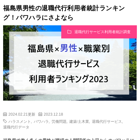
福島県男性の退職代行利用者統計ランキン
グ！パワハラにさよなら
退職代行サービス利用者統計調査
2024.02.21更新
2023.12.18
ハラスメント
,
パワハラ
,
労働問題
,
建築/土木業
,
退職代行サービス
,
退職代行データ