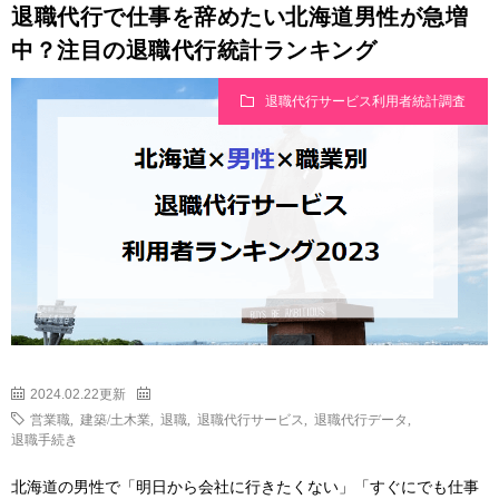
退職代行で仕事を辞めたい北海道男性が急増
中？注目の退職代行統計ランキング
退職代行サービス利用者統計調査
2024.02.22更新
営業職
,
建築/土木業
,
退職
,
退職代行サービス
,
退職代行データ
,
退職手続き
北海道の男性で「明日から会社に行きたくない」「すぐにでも仕事