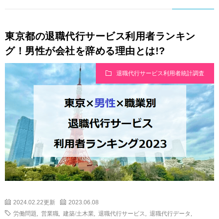
東京都の退職代行サービス利用者ランキン
グ！男性が会社を辞める理由とは!?
退職代行サービス利用者統計調査
2024.02.22更新
2023.06.08
労働問題
,
営業職
,
建築/土木業
,
退職代行サービス
,
退職代行データ
,