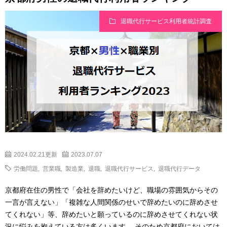
退職代行サービス利用者統計調査
2024.02.21更新
2023.07.07
労働問題
,
営業職
,
製造業
,
退職
,
退職代行サービス
,
退職代行データ
京都府在住の男性で「会社を辞めたいけど、職場の雰囲気からその
一言が言えない」「複雑な人間関係のせいで辞めたいのに辞めさせ
てくれない」等、辞めたいと願っているのに辞めさせてくれない状
況に悩みを抱えている方は多くいます。 そのため京都府においては