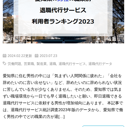
2024.02.22更新
2023.07.23
労働問題
,
営業職
,
製造業
,
退職
,
退職代行サービス
,
退職代行データ
愛知県に住む男性の中には「気まずい人間関係に疲れた」「会社を
辞めたいのに言い出せない」など、辞めたいのに辞められない状況
に苦しんでいる方が少なくありません。そのため、愛知県では気ま
ずい職場環境から一日でも早く退職したいと願い、即日退職できる
退職代行サービスに依頼する男性が増加傾向にあります。 本記事で
は、退職代行サービス統計調査2023年版のデータから、愛知県で働
く男性の中でどの職業の方が退[…]