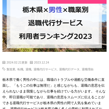
2024.02.21更新
2023.12.24
製造業
,
転職
,
退職
,
退職代行サービス
,
退職代行データ
,
退職理由
栃木県で働く男性の中には、職場のトラブルや過酷な労働条件に直
面し、「もうこの仕事は無理だ」と感じながらも、退職の意思を伝
えられないまま我慢しながら仕事を続けている方がいます。 そんな
中、即日退職が可能であり、退職の意思をスムーズに伝えることが
できる退職代行サービスが栃木県の男性の間で人気を集めていま
す。 退職代行サービスは栃木県で働く多くの男性に利用されてお