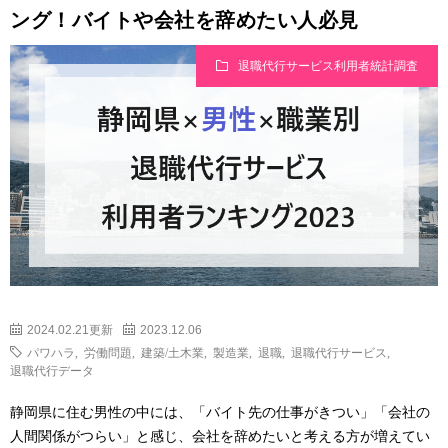
ング！バイトや会社を辞めたい人必見
退職代行サービス利用者統計調査
2024.02.21更新
2023.12.06
パワハラ
,
労働問題
,
建築/土木業
,
製造業
,
退職
,
退職代行サービス
,
退職代行データ
静岡県に住む男性の中には、「バイト先の仕事がきつい」「会社の
人間関係がつらい」と感じ、会社を辞めたいと考える方が増えてい