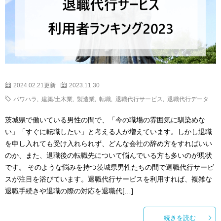
2024.02.21更新
2023.11.30
パワハラ
,
建築/土木業
,
製造業
,
転職
,
退職代行サービス
,
退職代行データ
茨城県で働いている男性の間で、「今の職場の雰囲気に馴染めな
い」「すぐに転職したい」と考える人が増えています。しかし退職
を申し入れても受け入れられず、どんな会社の辞め方をすればいい
のか、また、退職後の転職先について悩んでいる方も多いのが現状
です。 そのような悩みを持つ茨城県男性たちの間で退職代行サービ
スが注目を浴びています。退職代行サービスを利用すれば、複雑な
退職手続きや退職の際の対応を退職代[…]
続きを読む