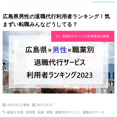
広島県男性の退職代行利用者ランキング！気
まずい転職みんなどうしてる？
退職代行サービス利用者統計調査
2024.02.22更新
2023.10.27
建築/土木業
,
製造業
,
転職
,
退職
,
退職代行サービス
,
退職代行データ