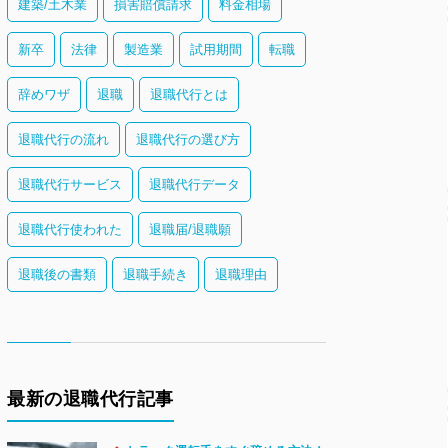
建築/土木業
損害賠償請求
料金相場
新卒
法律
製造業
試用期間
転職
辞めワザ
退職
退職代行とは
退職代行の流れ
退職代行の選び方
退職代行サービス
退職代行データ
退職代行使われた
退職届/退職願
退職後の書類
退職手続き
退職理由
最新の退職代行記事