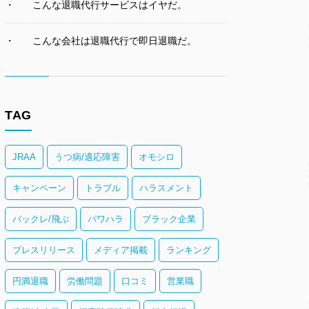
こんな退職代行サービスはイヤだ。
こんな会社は退職代行で即日退職だ。
TAG
JRAA
うつ病/適応障害
オモシロ
キャンペーン
トラブル
ハラスメント
バックレ/飛ぶ
パワハラ
ブラック企業
プレスリリース
メディア掲載
ランキング
円満退職
労働問題
口コミ
営業職