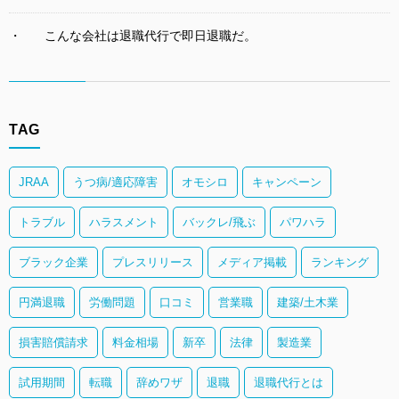
こんな会社は退職代行で即日退職だ。
TAG
JRAA
うつ病/適応障害
オモシロ
キャンペーン
トラブル
ハラスメント
バックレ/飛ぶ
パワハラ
ブラック企業
プレスリリース
メディア掲載
ランキング
円満退職
労働問題
口コミ
営業職
建築/土木業
損害賠償請求
料金相場
新卒
法律
製造業
試用期間
転職
辞めワザ
退職
退職代行とは