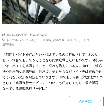
2024.03.10更新
2024.02.14
トラブル
,
バックレ/飛ぶ
,
円満退職
,
辞めワザ
,
退職代行サービス
,
退職理由
「何度もバイトを辞めたいと伝えているのに辞めさせてくれない」
という場合でも、できることなら円満退職したいものです。 本記事
では、バイトを退職することに悩みを抱えている人に向けて、対処
法や効果的な退職理由、注意点、そもそもなぜバイト先は辞めさせ
てくれないのかを解説していきます。 中でも、今回は対処法の１つ
として「退職代行サービス」についても紹介しており、最近話題に
なっている退職代行サービ[…]
続きを読む