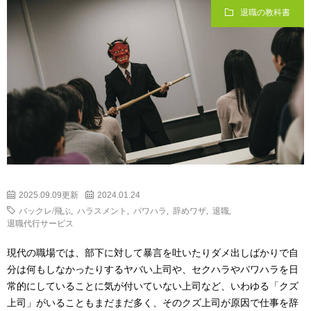
退職の教科書
2025.09.09更新
2024.01.24
バックレ/飛ぶ
,
ハラスメント
,
パワハラ
,
辞めワザ
,
退職
,
退職代行サービス
現代の職場では、部下に対して暴言を吐いたりダメ出しばかりで自
分は何もしなかったりするヤバい上司や、セクハラやパワハラを日
常的にしていることに気が付いていない上司など、いわゆる「クズ
上司」がいることもまだまだ多く、そのクズ上司が原因で仕事を辞