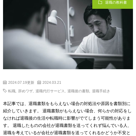
退職の教科書
2024.07.19更新
2024.03.21
転職
,
辞めワザ
,
退職代行サービス
,
退職後の書類
,
退職手続き
本記事では、退職書類をもらえない場合の対処法や原因を書類別に
紹介していきます。 退職書類がもらえない場合、何らかの対応をし
なければ退職後の生活や転職時に影響がでてしまう可能性がありま
す。 退職したものの会社が退職書類を送ってくれず悩んでいる人、
退職を考えているが会社が退職書類を送ってくれるかどうか不安と