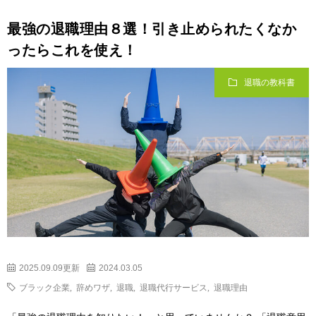
最強の退職理由８選！引き止められたくなか
ったらこれを使え！
退職の教科書
2025.09.09更新
2024.03.05
ブラック企業
,
辞めワザ
,
退職
,
退職代行サービス
,
退職理由