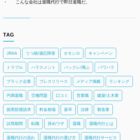
こんな会社は退職代行で即日退職だ。
TAG
JRAA
うつ病/適応障害
オモシロ
キャンペーン
トラブル
ハラスメント
バックレ/飛ぶ
パワハラ
ブラック企業
プレスリリース
メディア掲載
ランキング
円満退職
労働問題
口コミ
営業職
建築/土木業
損害賠償請求
料金相場
新卒
法律
製造業
試用期間
転職
辞めワザ
退職
退職代行とは
退職代行の流れ
退職代行の選び方
退職代行サービス