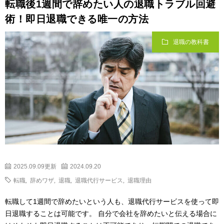
転職後1週間で辞めたい人の退職トラブル回避
術！即日退職できる唯一の方法
退職の教科書
2025.09.09更新
2024.09.20
転職
,
辞めワザ
,
退職
,
退職代行サービス
,
退職理由
転職して1週間で辞めたいという人も、退職代行サービスを使って即
日退職することは可能です。 自分で会社を辞めたいと伝える場合に