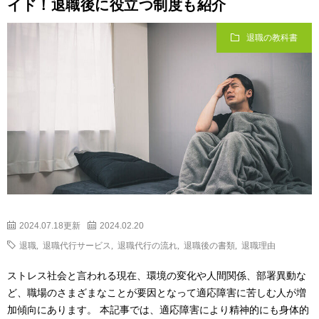
イド！退職後に役立つ制度も紹介
退職の教科書
2024.07.18更新
2024.02.20
退職
,
退職代行サービス
,
退職代行の流れ
,
退職後の書類
,
退職理由
ストレス社会と言われる現在、環境の変化や人間関係、部署異動な
ど、職場のさまざまなことが要因となって適応障害に苦しむ人が増
加傾向にあります。 本記事では、適応障害により精神的にも身体的