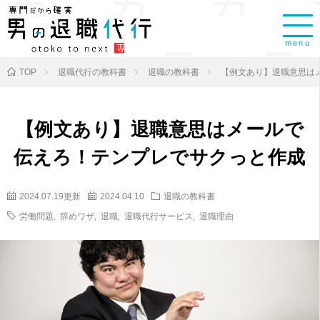
menu
TOP
退職代行の教科書
退職の教科書
【例文あり】退職意思は
【例文あり】退職意思はメールで
伝えろ！テンプレでサクっと作成
2024.07.19更新
2024.04.10
退職の教科書
労働問題
,
辞めワザ
,
退職
,
退職代行サービス
,
退職理由