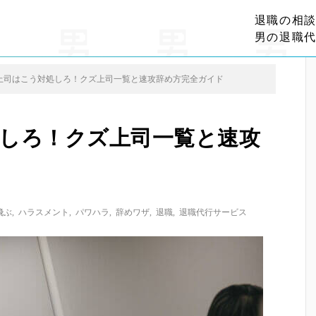
退職の相
男の退職
上司はこう対処しろ！クズ上司一覧と速攻辞め方完全ガイド
しろ！クズ上司一覧と速攻
飛ぶ
,
ハラスメント
,
パワハラ
,
辞めワザ
,
退職
,
退職代行サービス