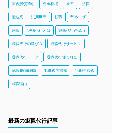
損害賠償請求
料金相場
新卒
法律
製造業
試用期間
転職
辞めワザ
退職
退職代行とは
退職代行の流れ
退職代行の選び方
退職代行サービス
退職代行データ
退職代行使われた
退職届/退職願
退職後の書類
退職手続き
退職理由
最新の退職代行記事