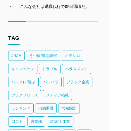
こんな会社は退職代行で即日退職だ。
TAG
JRAA
うつ病/適応障害
オモシロ
キャンペーン
トラブル
ハラスメント
バックレ/飛ぶ
パワハラ
ブラック企業
プレスリリース
メディア掲載
ランキング
円満退職
労働問題
口コミ
営業職
建築/土木業