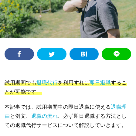
試用期間でも
退職代行
を利用すれば
即日退職
するこ
とが可能です。
本記事では、試用期間中の即日退職に使える
退職理
由
と例文、
退職の流れ
、必ず即日退職する方法とし
ての退職代行サービスについて解説していきます。