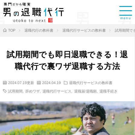
menu
TOP
退職代行の教科書
退職代行サービスの教科書
試用期間で
試用期間でも即日退職できる！退
職代行で裏ワザ退職する方法
2024.07.19更新
2024.04.19
退職代行サービスの教科書
試用期間
,
辞めワザ
,
退職代行サービス
,
退職届/退職願
,
退職手続き