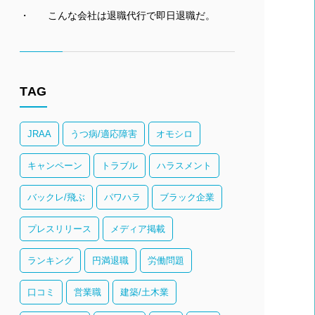
こんな会社は退職代行で即日退職だ。
TAG
JRAA
うつ病/適応障害
オモシロ
キャンペーン
トラブル
ハラスメント
バックレ/飛ぶ
パワハラ
ブラック企業
プレスリリース
メディア掲載
ランキング
円満退職
労働問題
口コミ
営業職
建築/土木業