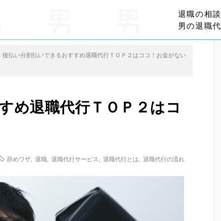
退職の相
男の退職
後払い分割払いできるおすすめ退職代行ＴＯＰ２はココ！お金がない
すめ退職代行ＴＯＰ２はコ
辞めワザ
,
退職
,
退職代行サービス
,
退職代行とは
,
退職代行の流れ