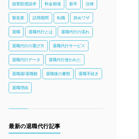
損害賠償請求
料金相場
新卒
法律
製造業
試用期間
転職
辞めワザ
退職
退職代行とは
退職代行の流れ
退職代行の選び方
退職代行サービス
退職代行データ
退職代行使われた
退職届/退職願
退職後の書類
退職手続き
退職理由
最新の退職代行記事