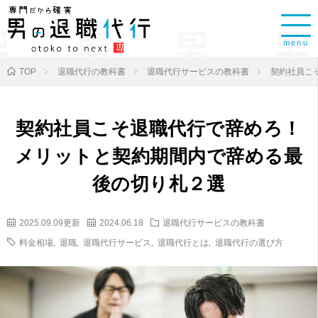
menu
TOP
退職代行の教科書
退職代行サービスの教科書
契約社員こ
契約社員こそ退職代行で辞めろ！
メリットと契約期間内で辞める最
後の切り札２選
2025.09.09更新
2024.06.18
退職代行サービスの教科書
料金相場
,
退職
,
退職代行サービス
,
退職代行とは
,
退職代行の選び方