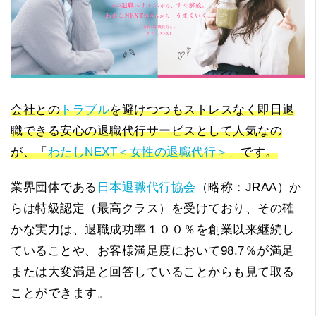
会社との
トラブル
を避けつつもストレスなく即日退
職できる安心の退職代行サービスとして人気なの
が、「
わたしNEXT＜女性の退職代行＞
」です。
業界団体である
日本退職代行協会
（略称：JRAA）か
らは特級認定（最高クラス）を受けており、その確
かな実力は、退職成功率１００％を創業以来継続し
ていることや、お客様満足度において98.7％が満足
または大変満足と回答していることからも見て取る
ことができます。