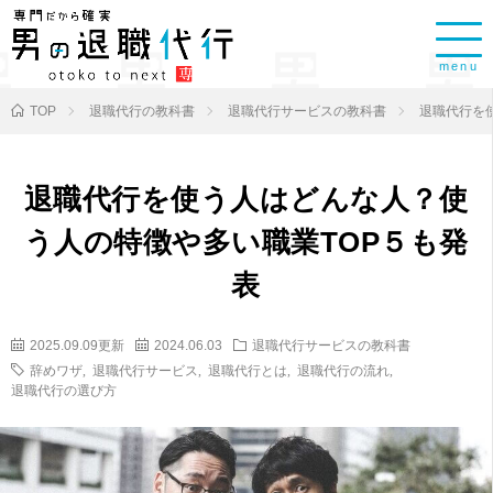
menu
TOP
退職代行の教科書
退職代行サービスの教科書
退職代行を
退職代行を使う人はどんな人？使
う人の特徴や多い職業TOP５も発
表
2025.09.09更新
2024.06.03
退職代行サービスの教科書
辞めワザ
,
退職代行サービス
,
退職代行とは
,
退職代行の流れ
,
退職代行の選び方