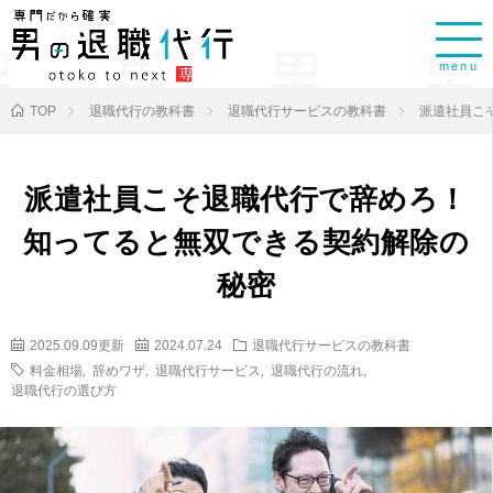
menu
TOP
退職代行の教科書
退職代行サービスの教科書
派遣社員こ
派遣社員こそ退職代行で辞めろ！
知ってると無双できる契約解除の
秘密
2025.09.09更新
2024.07.24
退職代行サービスの教科書
料金相場
,
辞めワザ
,
退職代行サービス
,
退職代行の流れ
,
退職代行の選び方