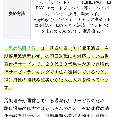
ード、プリペイドカード（LINE PAY、au
PAY、dカードプリペイド等）、ペイパ
決済方法
ル、コンビニ決済、楽天ペイ、
PayPay（ペイペイ）、キャリア決済（ド
コモ払い、auかんたん決済、ソフトバン
クまとめて支払い）、翌月後払い
「
男の退職代行
」は、派遣社員（無期雇用派遣、有
期雇用派遣問わず）の即日退職にも対応している退
職代行サービスで、２０代３０代男性が選ぶ退職代
行サービスランキングで１位を獲得しているなど、
特に男性の退職希望者から絶大な人気を誇っていま
す。
労働組合が運営している退職代行サービスのため、
即日退職の確実性はもちろんのこと、有給休暇の消
化や残業代の請求、退職書類の発行依頼まで退職に