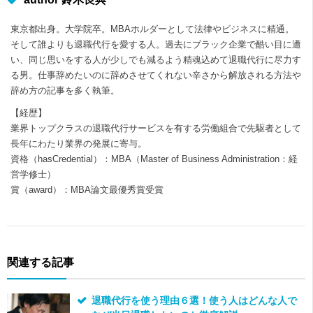
東京都出身。大学院卒。MBAホルダーとして法律やビジネスに精通。
そして誰よりも退職代行を愛する人。過去にブラック企業で酷い目に遭
い、同じ思いをする人が少しでも減るよう精魂込めて退職代行に尽力す
る男。仕事辞めたいのに辞めさせてくれない辛さから解放される方法や
辞め方の記事を多く執筆。
【経歴】
業界トップクラスの退職代行サービスを有する労働組合で先駆者として
長年にわたり業界の発展に寄与。
資格（hasCredential）：MBA（Master of Business Administration：経
営学修士）
賞（award）：MBA論文最優秀賞受賞
関連する記事
退職代行を使う理由６選！使う人はどんな人で