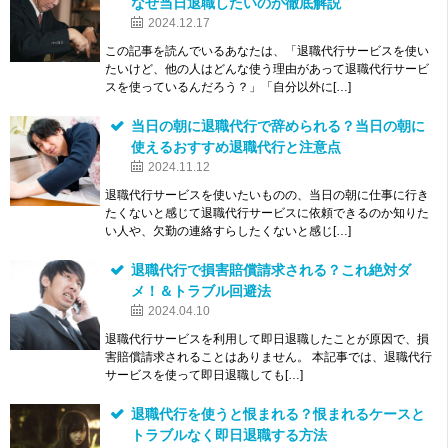
なぜ当日退職したいのか徹底解説
2024.12.17
この記事を読んでいるあなたは、「退職代行サービスを使い
たいけど、他の人はどんな使う理由があって退職代行サービ
スを使っているんだろう？」「自分以外に[…]
当日の朝に退職代行で辞められる？当日の朝に
使えるおすすめ退職代行と注意点
2024.11.12
退職代行サービスを使いたいものの、当日の朝に仕事に行き
たくないと感じて退職代行サービスに依頼できるのか知りた
い人や、欠勤の連絡すらしたくないと感じ[…]
退職代行で損害賠償請求される？これ絶対ダ
メ！＆トラブル回避法
2024.04.10
退職代行サービスを利用して即日退職したことが原因で、損
害賠償請求されることはありません。 本記事では、退職代行
サービスを使って即日退職しても[…]
退職代行を使うと恨まれる？恨まれるケースと
トラブルなく即日退職する方法