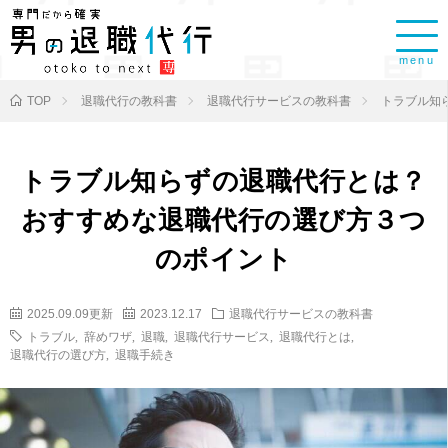
menu
TOP
退職代行の教科書
退職代行サービスの教科書
トラブル知
トラブル知らずの退職代行とは？
おすすめな退職代行の選び方３つ
のポイント
2025.09.09更新
2023.12.17
退職代行サービスの教科書
トラブル
,
辞めワザ
,
退職
,
退職代行サービス
,
退職代行とは
,
退職代行の選び方
,
退職手続き