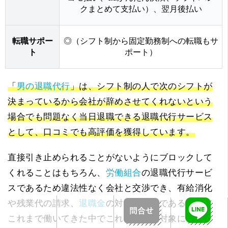
クまとめて支払い）、翌月後払い
転職サポー
◎（シフト制から固定勤務制への転職もサ
ト
ポート）
「
男の退職代行
」は、シフト制の人で次のシフトが
決まっているから会社が辞めさせてくれないという
場合でも問題なく当日退職できる退職代行サービス
として、口コミでも高評価を獲得しています。
直接引き止められることがないようにブロックして
くれることはもちろん、
労働組合
の退職代行サービ
スであるため違法性なく会社と交渉でき、有給消化
や残業代の請求、
退職金
の対応も可能であるため、
これまで働いてきた中でこれらの支給対象になって