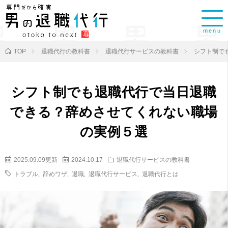
menu
TOP
退職代行の教科書
退職代行サービスの教科書
シフト制で
シフト制でも退職代行で当日退職
できる？辞めさせてくれない職場
の実例５選
2025.09.09更新
2024.10.17
退職代行サービスの教科書
トラブル
,
辞めワザ
,
退職
,
退職代行サービス
,
退職代行とは