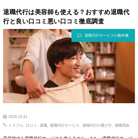
退職代行は美容師も使える？おすすめ退職代
行と良い口コミ悪い口コミ徹底調査
退職代行サービスの教科書
2025.10.31
トラブル
,
口コミ
,
退職
,
退職代行サービス
,
退職代行の選び方
,
退職理由