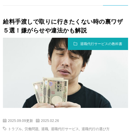
給料手渡しで取りに行きたくない時の裏ワザ
５選！嫌がらせや違法かも解説
退職代行サービスの教科書
2025.09.09更新
2025.02.26
トラブル
,
労働問題
,
退職
,
退職代行サービス
,
退職代行の選び方