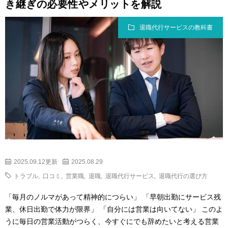
き継ぎの必要性やメリットを解説
退職代行サービスの教科書
2025.09.12更新
2025.08.29
トラブル
,
口コミ
,
営業職
,
退職
,
退職代行サービス
,
退職代行の選び方
「毎月のノルマがあって精神的につらい」 「早朝出勤にサービス残
業、休日出勤で体力が限界」 「自分には営業は向いてない」 このよ
うに毎日の営業活動がつらく、今すぐにでも辞めたいと考える営業