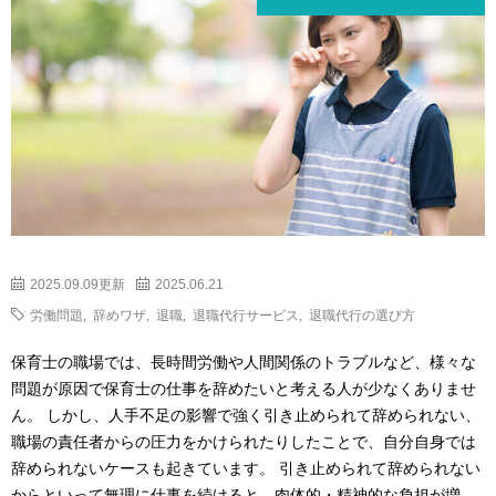
2025.09.09更新
2025.06.21
労働問題
,
辞めワザ
,
退職
,
退職代行サービス
,
退職代行の選び方
保育士の職場では、長時間労働や人間関係のトラブルなど、様々な
問題が原因で保育士の仕事を辞めたいと考える人が少なくありませ
ん。 しかし、人手不足の影響で強く引き止められて辞められない、
職場の責任者からの圧力をかけられたりしたことで、自分自身では
辞められないケースも起きています。 引き止められて辞められない
からといって無理に仕事を続けると、肉体的・精神的な負担が増