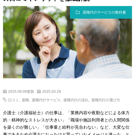
退職代行サービスの教科書
2025.09.09更新
2025.03.29
口コミ
,
退職
,
退職代行サービス
,
退職代行の流れ
,
退職代行の選び方
介護士（介護福祉士）の仕事は、「業務内容や夜勤などによる体力
的・精神的なストレスが大きい」「職場や施設利用者との人間関係
を築くのが難しい」「仕事量と給料が見合わない」など、大変な仕
事であるため介護士になったけど思っていたイメージと違った、と