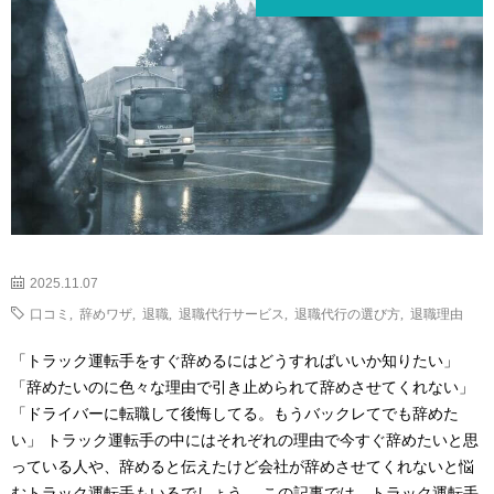
2025.11.07
口コミ
,
辞めワザ
,
退職
,
退職代行サービス
,
退職代行の選び方
,
退職理由
「トラック運転手をすぐ辞めるにはどうすればいいか知りたい」
「辞めたいのに色々な理由で引き止められて辞めさせてくれない」
「ドライバーに転職して後悔してる。もうバックレてでも辞めた
い」 トラック運転手の中にはそれぞれの理由で今すぐ辞めたいと思
っている人や、辞めると伝えたけど会社が辞めさせてくれないと悩
むトラック運転手もいるでしょう。 この記事では、トラック運転手