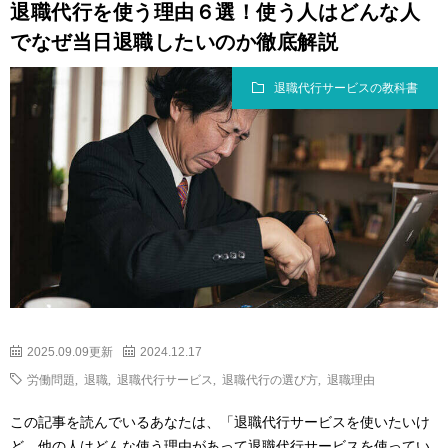
退職代行を使う理由６選！使う人はどんな人
でなぜ当日退職したいのか徹底解説
退職代行サービスの教科書
2025.09.09更新
2024.12.17
労働問題
,
退職
,
退職代行サービス
,
退職代行の選び方
,
退職理由
この記事を読んでいるあなたは、「退職代行サービスを使いたいけ
ど、他の人はどんな使う理由があって退職代行サービスを使ってい