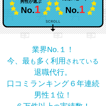
男性が選ぶ
1
1
No.
No.
業界No.１！
今、最
多
利用
も
く
されている
退職代行。
口コミランキング６年連続
男性１位！