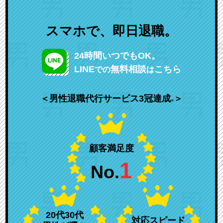
スマホで、即日退職。
24時間いつでもOK。
LINE
無料相談
こちら
での
は
＜男性退職代行サービス3冠達成
＞
※
顧客満足度
1
No.
20代30代
対応スピード