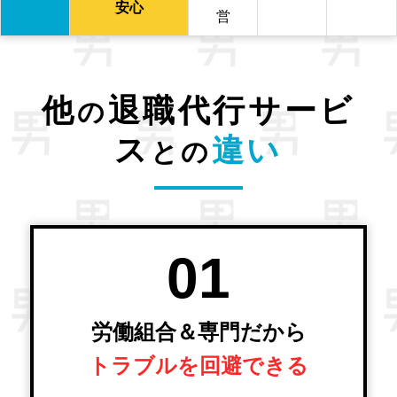
安心
営
他
退職代行サービ
の
ス
違い
との
01
労働組合＆専門だから
トラブルを回避できる