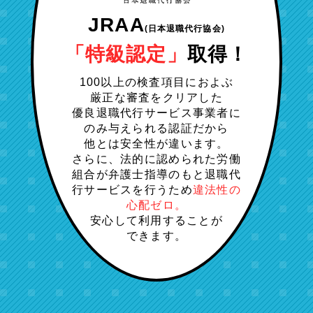
JRAA
(日本退職代行協会)
「特級認定」
取得！
100以上の検査項目におよぶ
厳正な審査をクリアした
優良退職代行サービス事業者に
のみ与えられる認証だから
他とは安全性が違います。
さらに、法的に認められた労働
組合が弁護士指導のもと退職代
行サービスを行うため
違法性の
心配ゼロ。
安心して利用することが
できます。