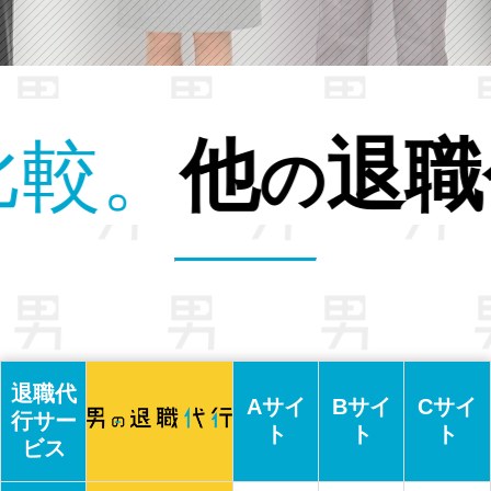
サービス
との
退職代
Aサイ
Bサイ
Cサイ
行サー
ト
ト
ト
ビス