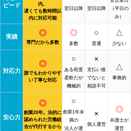
翌営業日
内。
ピード
翌日以降
翌日以降
（平日の
遅くても数時間以
み）
内に対応可能
◎
○
△
◎
実績
専門だから多数
多数
普通
少ない
○
×
◎
△
ある程度
支払い後
対応力
誰でもわかりやす
柔軟だが
でないと
事務的
い丁寧な対応
機械的
相談不可
○
◎
◎
×
創業1年未
創業20年。法的に
安心力
認められた労働組
満の
弁護士が
個人運営
合が代行するから
法人が運
運営