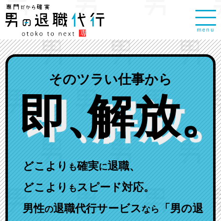
menu
そのツラい仕事から
即
、
解放
。
どこより
確実
退職、
も
に
どこより
スピード対応。
も
男性
退職代行サービス
「男の退
の
なら