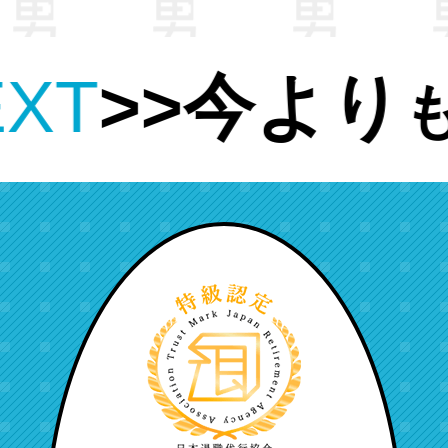
い条件
仕事
の