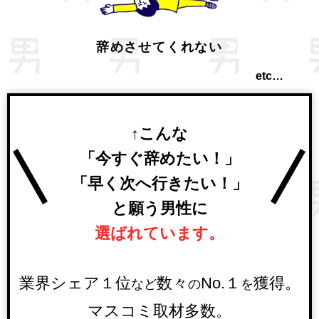
辞めさせてくれない
etc…
↑こんな
「今すぐ辞めたい！」
「早く次へ行きたい！」
と願う男性に
選ばれています。
業界シェア１位
数々
No.１
獲得。
など
の
を
マスコミ取材多数。