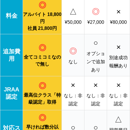
◎
△
◎
×
アルバイト 18,800
料金
円
¥50,000
¥27,000
¥80,000
社員 21,800円
○
×
◎
◎
追加費
オプショ
全てコミコミなの
別途成功
用
なし
ンで追加
で無し
報酬あり
あり
×
×
×
◎
JRAA
最高位クラス「特
なし：非
なし：非
なし：非
認定
級認定」取得
認定
認定
認定
◎
△
○
○
早ければ数分以
対応ス