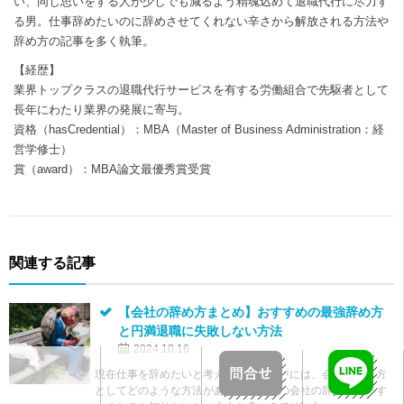
い、同じ思いをする人が少しでも減るよう精魂込めて退職代行に尽力す
る男。仕事辞めたいのに辞めさせてくれない辛さから解放される方法や
辞め方の記事を多く執筆。
【経歴】
業界トップクラスの退職代行サービスを有する労働組合で先駆者として
長年にわたり業界の発展に寄与。
資格（hasCredential）：MBA（Master of Business Administration：経
営学修士）
賞（award）：MBA論文最優秀賞受賞
関連する記事
【会社の辞め方まとめ】おすすめの最強辞め方
と円満退職に失敗しない方法
2024.10.16
現在仕事を辞めたいと考えている人の中には、会社の辞め方
としてどのような方法があるのか、どの会社の辞め方がおす