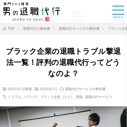
menu
TOP
退職代行の教科書
退職代行サービスの教科書
ブラック企
ブラック企業の退職トラブル撃退
法一覧！評判の退職代行ってどう
なのよ？
2024.03.10更新
2024.02.11
退職代行サービスの教科書
トラブル
,
パワハラ
,
ブラック企業
,
口コミ
,
退職
,
退職代行サービス