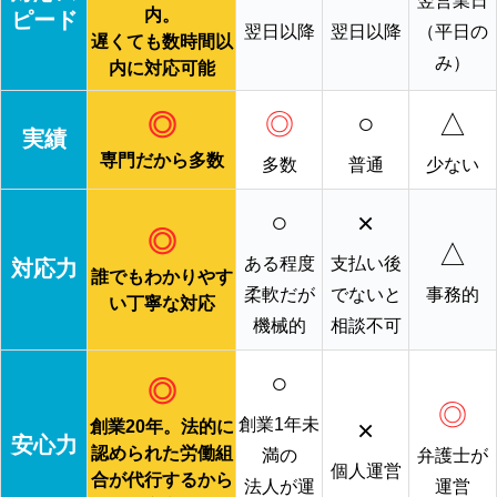
翌営業日
内。
ピード
翌日以降
翌日以降
（平日の
遅くても数時間以
み）
内に対応可能
◎
○
△
◎
実績
専門だから多数
多数
普通
少ない
○
×
◎
△
ある程度
支払い後
対応力
誰でもわかりやす
柔軟だが
でないと
事務的
い丁寧な対応
機械的
相談不可
○
◎
◎
×
創業1年未
創業20年。法的に
安心力
認められた労働組
満の
弁護士が
個人運営
合が代行するから
法人が運
運営