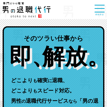
menu
そのツラい仕事から
即
、
解放
。
どこより
確実
退職、
も
に
どこより
スピード対応。
も
男性
退職代行サービス
「男の退
の
なら