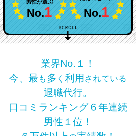
男性が選ぶ
1
1
No.
No.
業界No.１！
今、最
多
利用
も
く
されている
退職代行。
口コミランキング６年連続
男性１位！