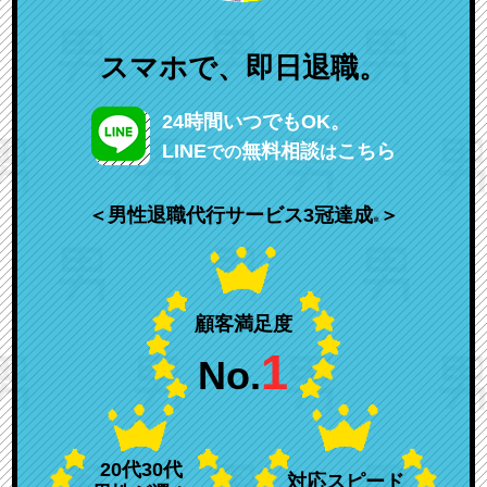
スマホで、即日退職。
24時間いつでもOK。
LINE
無料相談
こちら
での
は
＜男性退職代行サービス3冠達成
＞
※
顧客満足度
1
No.
20代30代
対応スピード