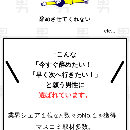
辞めさせてくれない
etc…
↑こんな
「今すぐ辞めたい！」
「早く次へ行きたい！」
と願う男性に
選ばれています。
業界シェア１位
数々
No.１
獲得。
など
の
を
マスコミ取材多数。