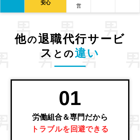
安心
営
他
退職代行サービ
の
ス
違い
との
01
労働組合＆専門だから
トラブルを回避できる