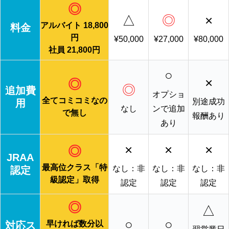
◎
△
◎
×
アルバイト 18,800
料金
円
¥50,000
¥27,000
¥80,000
社員 21,800円
○
×
◎
◎
追加費
オプショ
全てコミコミなの
別途成功
用
なし
ンで追加
で無し
報酬あり
あり
×
×
×
◎
JRAA
最高位クラス「特
なし：非
なし：非
なし：非
認定
級認定」取得
認定
認定
認定
◎
△
○
○
早ければ数分以
対応ス