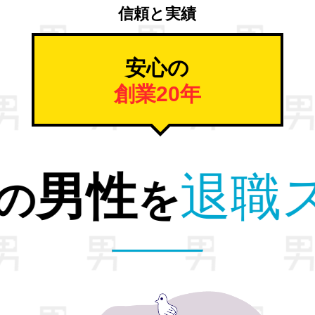
信頼と実績
安心の
創業20年
解放。
から