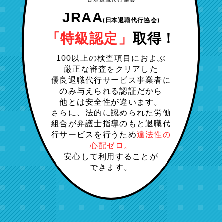
JRAA
(日本退職代行協会)
「特級認定」
取得！
100以上の検査項目におよぶ
厳正な審査をクリアした
優良退職代行サービス事業者に
のみ与えられる認証だから
他とは安全性が違います。
さらに、法的に認められた労働
組合が弁護士指導のもと退職代
行サービスを行うため
違法性の
心配ゼロ。
安心して利用することが
できます。