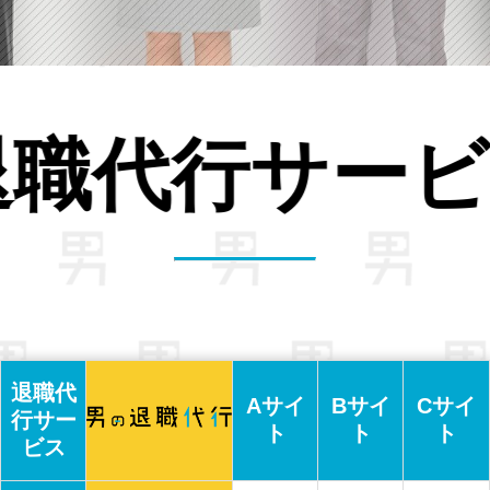
比較。
の
退職代
Aサイ
Bサイ
Cサイ
行サー
ト
ト
ト
ビス