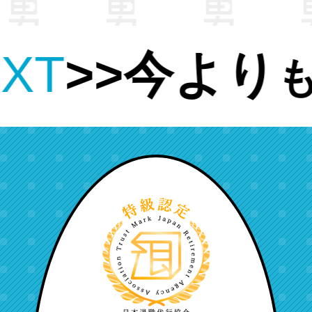
い条件
仕事
の