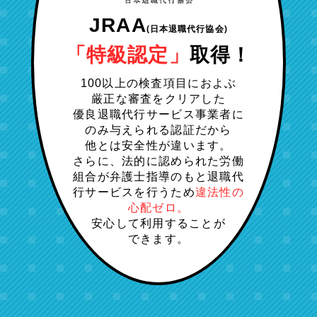
JRAA
(日本退職代行協会)
「特級認定」
取得！
100以上の検査項目におよぶ
厳正な審査をクリアした
優良退職代行サービス事業者に
のみ与えられる認証だから
他とは安全性が違います。
さらに、法的に認められた労働
組合が弁護士指導のもと退職代
行サービスを行うため
違法性の
心配ゼロ。
安心して利用することが
できます。