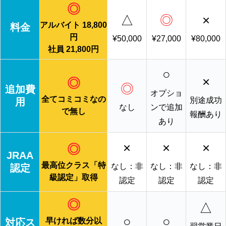
◎
△
◎
×
アルバイト 18,800
料金
円
¥50,000
¥27,000
¥80,000
社員 21,800円
○
×
◎
◎
追加費
オプショ
全てコミコミなの
別途成功
用
なし
ンで追加
で無し
報酬あり
あり
×
×
×
◎
JRAA
最高位クラス「特
なし：非
なし：非
なし：非
認定
級認定」取得
認定
認定
認定
◎
△
○
○
早ければ数分以
対応ス