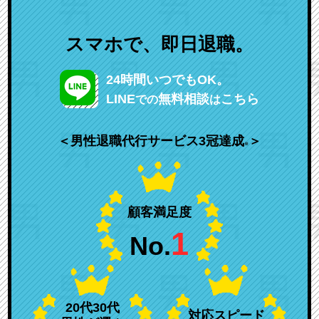
スマホで、即日退職。
24時間いつでもOK。
LINE
無料相談
こちら
での
は
＜男性退職代行サービス3冠達成
＞
※
顧客満足度
1
No.
20代30代
対応スピード