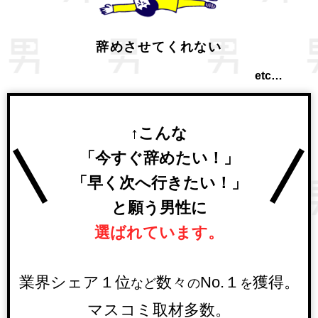
辞めさせてくれない
etc…
↑こんな
「今すぐ辞めたい！」
「早く次へ行きたい！」
と願う男性に
選ばれています。
業界シェア１位
数々
No.１
獲得。
など
の
を
マスコミ取材多数。