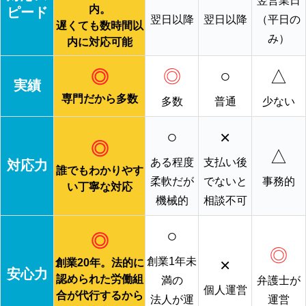
翌営業日
内。
ピード
翌日以降
翌日以降
（平日の
遅くても数時間以
み）
内に対応可能
◎
○
△
◎
実績
専門だから多数
多数
普通
少ない
○
×
◎
△
ある程度
支払い後
対応力
誰でもわかりやす
柔軟だが
でないと
事務的
い丁寧な対応
機械的
相談不可
○
◎
◎
×
創業1年未
創業20年。法的に
安心力
認められた労働組
満の
弁護士が
個人運営
合が代行するから
法人が運
運営