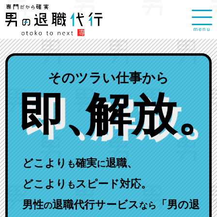
menu
そのツラい仕事から
即
、
解放
。
どこより
確実
退職、
も
に
どこより
スピード対応。
も
男性
退職代行サービス
「男の退
の
なら