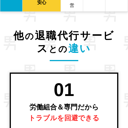
安心
営
他
退職代行サービ
の
ス
違い
との
01
労働組合＆専門だから
トラブルを回避できる