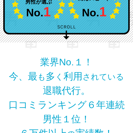
男性が選ぶ
1
1
No.
No.
業界No.１！
今、最
多
利用
も
く
されている
退職代行。
口コミランキング６年連続
男性１位！