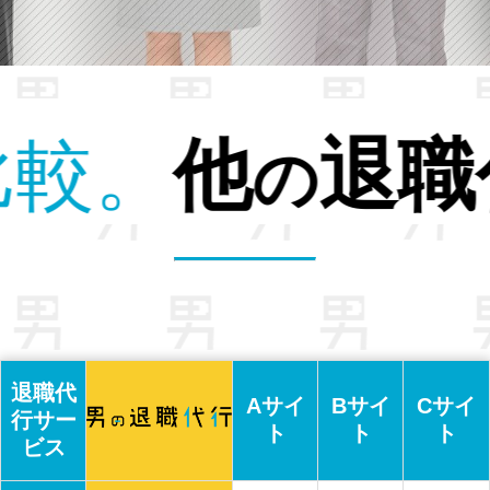
サービス
との
退職代
Aサイ
Bサイ
Cサイ
行サー
ト
ト
ト
ビス