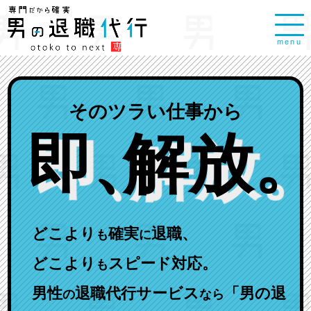
menu
そのツラい仕事から
即
、
解放
。
どこより
確実
退職、
も
に
どこより
スピード対応。
も
男性
退職代行サービス
「男の退
の
なら