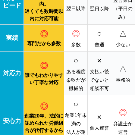
翌営業日
内。
ピード
翌日以降
翌日以降
（平日の
遅くても数時間以
み）
内に対応可能
◎
○
△
◎
実績
専門だから多数
多数
普通
少ない
○
×
◎
△
ある程度
支払い後
対応力
誰でもわかりやす
柔軟だが
でないと
事務的
い丁寧な対応
機械的
相談不可
○
◎
◎
×
創業1年未
創業20年。法的に
安心力
認められた労働組
満の
弁護士が
個人運営
合が代行するから
法人が運
運営