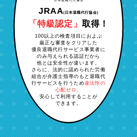
JRAA
(日本退職代行協会)
「特級認定」
取得！
100以上の検査項目におよぶ
厳正な審査をクリアした
優良退職代行サービス事業者に
のみ与えられる認証だから
他とは安全性が違います。
さらに、法的に認められた労働
組合が弁護士指導のもと退職代
行サービスを行うため
違法性の
心配ゼロ。
安心して利用することが
できます。