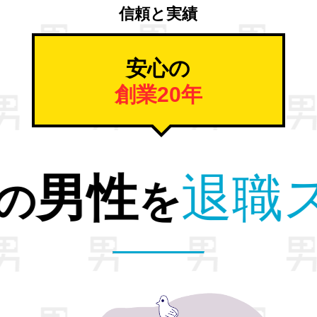
信頼と実績
安心の
創業20年
解放。
から