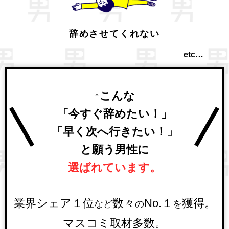
辞めさせてくれない
etc…
↑こんな
「今すぐ辞めたい！」
「早く次へ行きたい！」
と願う男性に
選ばれています。
業界シェア１位
数々
No.１
獲得。
など
の
を
マスコミ取材多数。