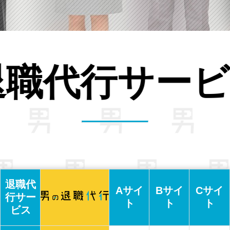
比較。
の
退職代
Aサイ
Bサイ
Cサイ
行サー
ト
ト
ト
ビス