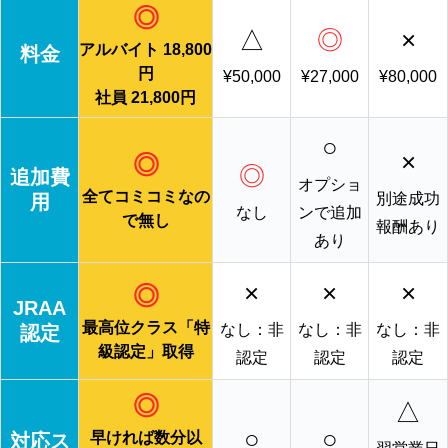
◎
△
◎
×
アルバイト 18,800
料金
円
¥50,000
¥27,000
¥80,000
社員 21,800円
○
×
◎
◎
追加費
オプショ
全てコミコミなの
別途成功
用
なし
ンで追加
で無し
報酬あり
あり
×
×
×
◎
JRAA
最高位クラス「特
なし：非
なし：非
なし：非
認定
級認定」取得
認定
認定
認定
◎
△
○
○
早ければ数分以
対応ス