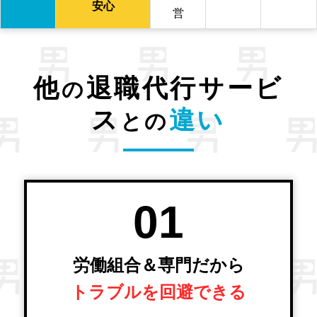
安心
営
他
退職代行サービ
の
ス
違い
との
01
労働組合＆専門だから
トラブルを回避できる