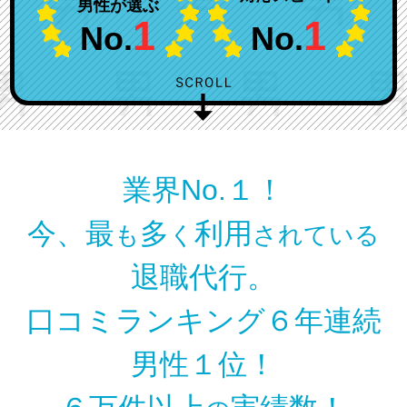
男性が選ぶ
1
1
No.
No.
業界No.１！
今、最
多
利用
も
く
されている
退職代行。
口コミランキング６年連続
男性１位！