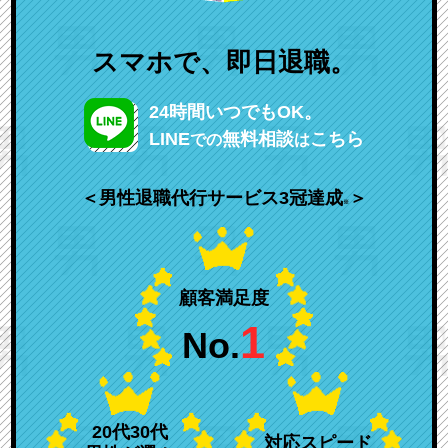
スマホで、即日退職。
24時間いつでもOK。
LINE
無料相談
こちら
での
は
＜男性退職代行サービス3冠達成
＞
※
顧客満足度
1
No.
20代30代
対応スピード