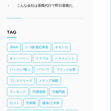
こんな会社は退職代行で即日退職だ。
TAG
JRAA
うつ病/適応障害
オモシロ
キャンペーン
トラブル
ハラスメント
バックレ/飛ぶ
パワハラ
ブラック企業
プレスリリース
メディア掲載
ランキング
円満退職
労働問題
口コミ
営業職
建築/土木業