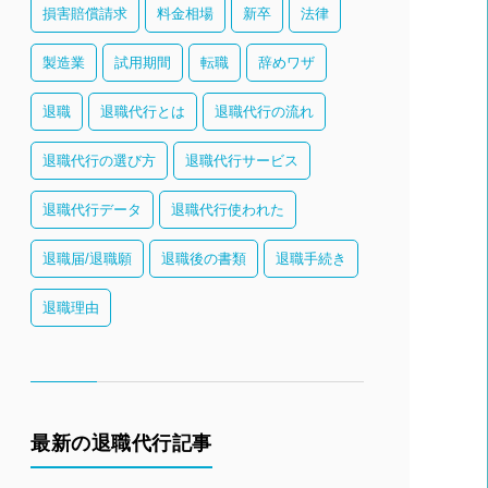
損害賠償請求
料金相場
新卒
法律
製造業
試用期間
転職
辞めワザ
退職
退職代行とは
退職代行の流れ
退職代行の選び方
退職代行サービス
退職代行データ
退職代行使われた
退職届/退職願
退職後の書類
退職手続き
退職理由
最新の退職代行記事