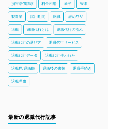
損害賠償請求
料金相場
新卒
法律
製造業
試用期間
転職
辞めワザ
退職
退職代行とは
退職代行の流れ
退職代行の選び方
退職代行サービス
退職代行データ
退職代行使われた
退職届/退職願
退職後の書類
退職手続き
退職理由
最新の退職代行記事