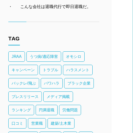
こんな会社は退職代行で即日退職だ。
TAG
JRAA
うつ病/適応障害
オモシロ
キャンペーン
トラブル
ハラスメント
バックレ/飛ぶ
パワハラ
ブラック企業
プレスリリース
メディア掲載
ランキング
円満退職
労働問題
口コミ
営業職
建築/土木業