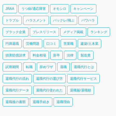
JRAA
うつ病/適応障害
オモシロ
キャンペーン
トラブル
ハラスメント
バックレ/飛ぶ
パワハラ
ブラック企業
プレスリリース
メディア掲載
ランキング
円満退職
労働問題
口コミ
営業職
建築/土木業
損害賠償請求
料金相場
新卒
法律
製造業
試用期間
転職
辞めワザ
退職
退職代行とは
退職代行の流れ
退職代行の選び方
退職代行サービス
退職代行データ
退職代行使われた
退職届/退職願
退職後の書類
退職手続き
退職理由