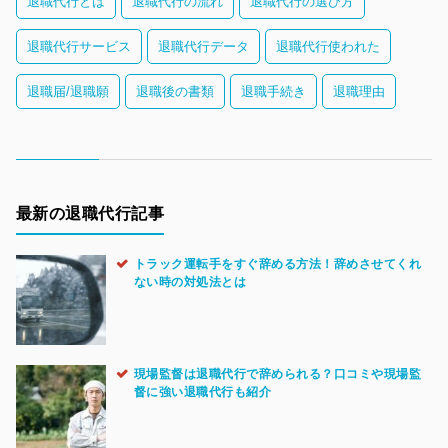
退職代行とは
退職代行の流れ
退職代行の選び方
退職代行サービス
退職代行データ
退職代行使われた
退職届/退職願
退職後の書類
退職手続き
退職理由
最新の退職代行記事
トラック運転手をすぐ辞める方法！辞めさせてくれ
ない時の対処法とは
現場監督は退職代行で辞められる？口コミや現場監
督に強い退職代行も紹介