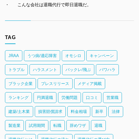
こんな会社は退職代行で即日退職だ。
TAG
JRAA
うつ病/適応障害
オモシロ
キャンペーン
トラブル
ハラスメント
バックレ/飛ぶ
パワハラ
ブラック企業
プレスリリース
メディア掲載
ランキング
円満退職
労働問題
口コミ
営業職
建築/土木業
損害賠償請求
料金相場
新卒
法律
製造業
試用期間
転職
辞めワザ
退職