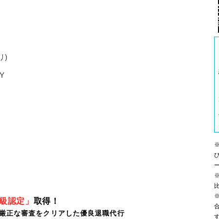
リ)
Y
※
級認定」
取得！
ぶ厳正な審査をクリアした優良退職代行