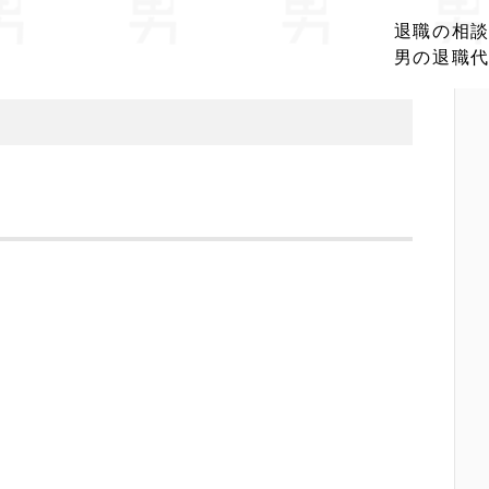
退職の相
男の退職