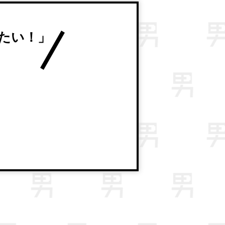
たい！」
。