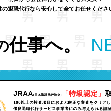
性の退職代行なら安心して全てお任せくださ
XT
>>今より
も
JRAA
「特級認定」
(日本退職代行協会)
100以上の検査項目におよぶ
厳正な審査をクリアし
優良退職代行サービス事業者にのみ与えられる認