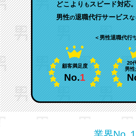
どこより
スピード対応
も
男性
退職代行サービス
の
な
＜男性退職代行
20
顧客満足度
男性
No.
1
N
業界No.