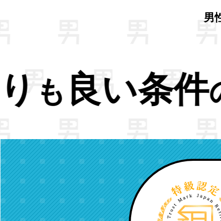
男
仕事へ。
NE