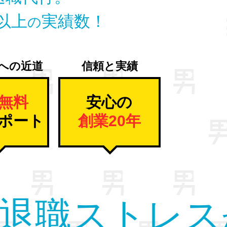
以上
実績数！
の
への近道
信頼と実績
無料
安心の
ポート
創業20年
放。
すべて
の