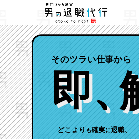
そのツラい仕事から
即
、
どこより
確実
退職、
も
に