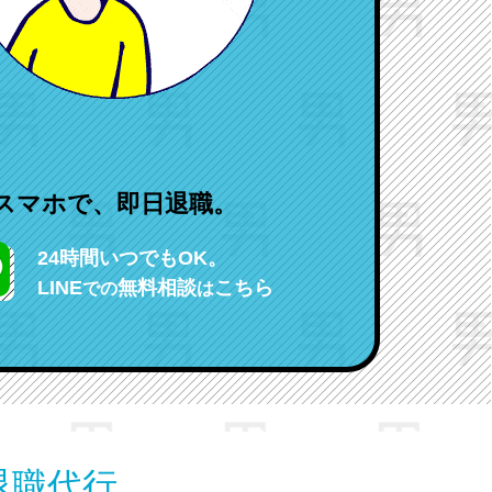
スマホで、即日退職。
24時間いつでもOK。
LINE
無料相談
こちら
での
は
退職代行。