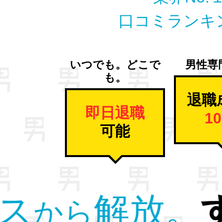
口コミランキ
いつでも。どこで
男性専
も。
退職
即日退職
1
可能
男性
退職
の
を