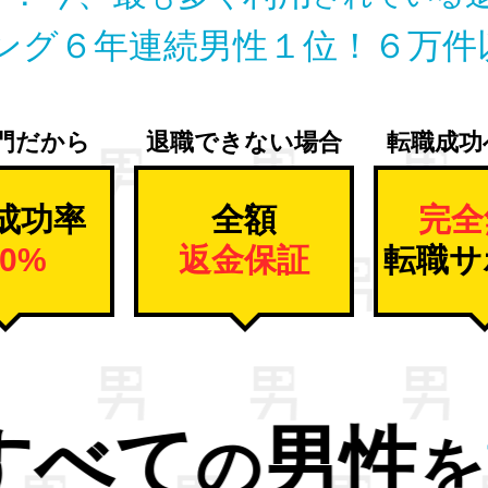
ング６年連続男性１位！
６万件
門だから
退職できない場合
転職成功
成功率
全額
完全
00%
返金保証
転職サ
ストレス
解
から