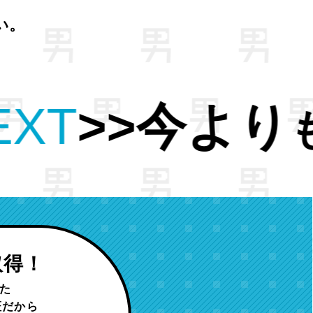
い。
良い条件
仕
の
取得！
た
証だから