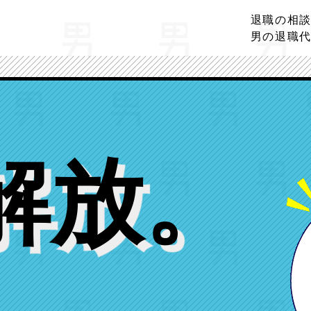
退職の相
男の退職
解放
。