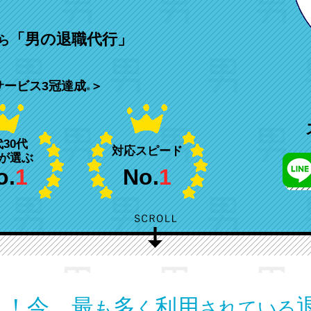
。
「男の退職代行」
ら
サービス3冠達成
＞
※
代30代
対応スピード
が選ぶ
o.
1
No.
1
１！
今、最
多
利用
も
く
されている