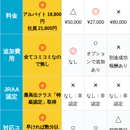
◎
△
◎
×
アルバイト 18,800
料金
円
¥50,000
¥27,000
¥80,000
社員 21,800円
○
×
◎
◎
追加費
オプショ
全てコミコミなの
別途成功
用
なし
ンで追加
で無し
報酬あり
あり
×
×
×
◎
JRAA
最高位クラス「特
なし：非
なし：非
なし：非
認定
級認定」取得
認定
認定
認定
◎
△
○
○
早ければ数分以
対応ス