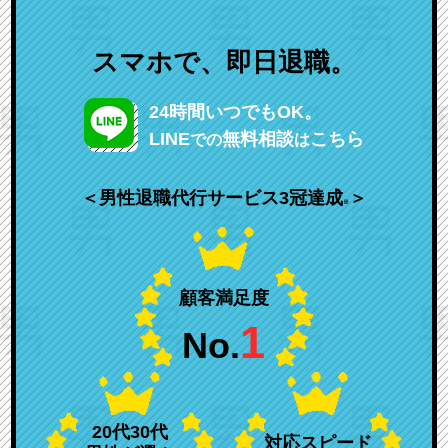
スマホで、即日退職。
24時間いつでもOK。
LINE
無料相談
こちら
での
は
＜男性退職代行サービス3冠達成
＞
※
顧客満足度
1
No.
20代30代
対応スピード