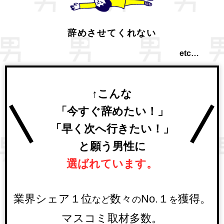
辞めさせてくれない
etc…
↑こんな
「今すぐ辞めたい！」
「早く次へ行きたい！」
と願う男性に
選ばれています。
業界シェア１位
数々
No.１
獲得。
など
の
を
マスコミ取材多数。