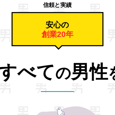
信頼と実績
安心の
創業20年
トレス
解
から