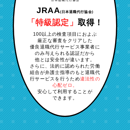
JRAA
(日本退職代行協会)
「特級認定」
取得！
100以上の検査項目におよぶ
厳正な審査をクリアした
優良退職代行サービス事業者に
のみ与えられる認証だから
他とは安全性が違います。
さらに、法的に認められた労働
組合が弁護士指導のもと退職代
行サービスを行うため
違法性の
心配ゼロ。
安心して利用することが
できます。