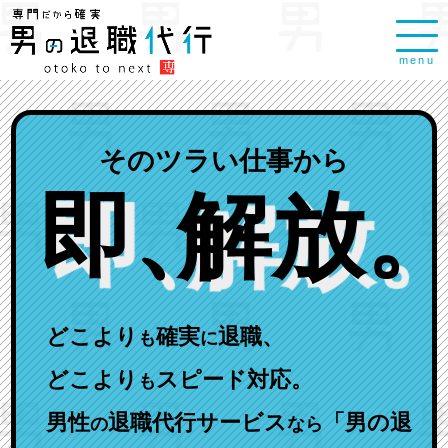
menu
そのツラい仕事から
即
、
解放
。
どこより
確実
退職、
も
に
どこより
スピード対応。
も
男性
退職代行サービス
「男の退
の
なら