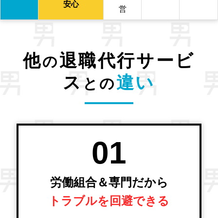
安心
営
他
退職代行サービ
の
ス
違い
との
01
労働組合＆専門だから
トラブルを回避できる