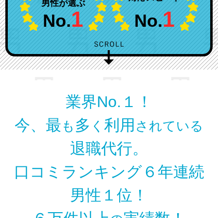
男性が選ぶ
1
1
No.
No.
業界No.１！
今、最
多
利用
も
く
されている
退職代行。
口コミランキング６年連続
男性１位！