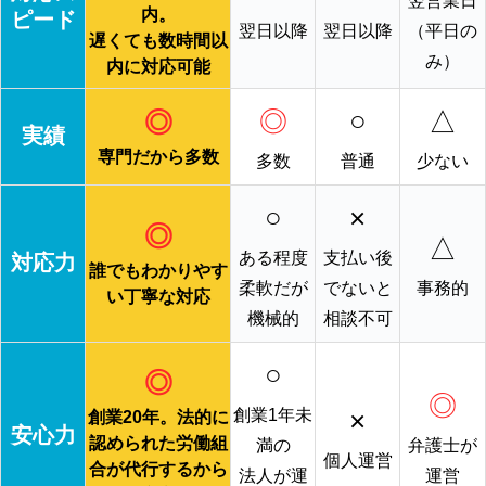
翌営業日
内。
ピード
翌日以降
翌日以降
（平日の
遅くても数時間以
み）
内に対応可能
◎
○
△
◎
実績
専門だから多数
多数
普通
少ない
○
×
◎
△
ある程度
支払い後
対応力
誰でもわかりやす
柔軟だが
でないと
事務的
い丁寧な対応
機械的
相談不可
○
◎
◎
×
創業1年未
創業20年。法的に
安心力
認められた労働組
満の
弁護士が
個人運営
合が代行するから
法人が運
運営