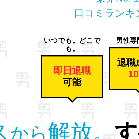
口コミランキ
いつでも。どこで
男性専
も。
退職
即日退職
1
可能
男性
退職
の
を