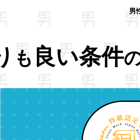
男
仕事へ。
NE