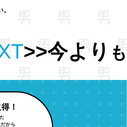
い。
良い条件
仕
の
取得！
た
証だから