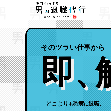
そのツラい仕事から
即
、
どこより
確実
退職、
も
に