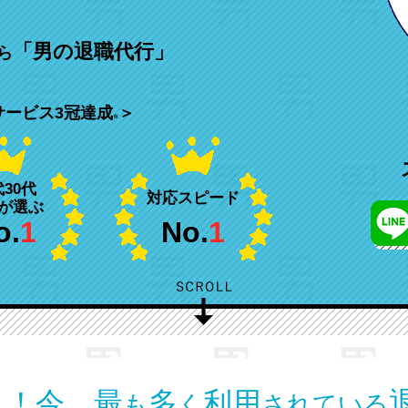
。
「男の退職代行」
ら
サービス3冠達成
＞
※
代30代
対応スピード
が選ぶ
o.
1
No.
1
１！
今、最
多
利用
も
く
されている