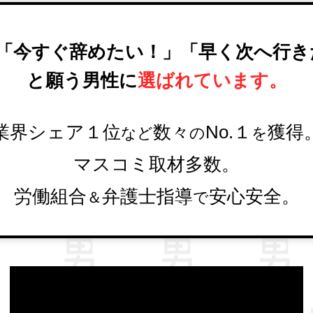
「今すぐ辞めたい！」
「早く次へ行き
と願う男性に
選ばれています。
業界シェア１位
数々
No.１
獲得
など
の
を
マスコミ取材多数。
労働組合
弁護士指導
安心安全。
＆
で