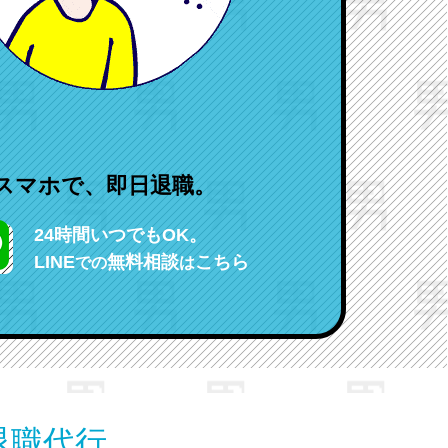
スマホで、即日退職。
24時間いつでもOK。
LINE
無料相談
こちら
での
は
退職代行。