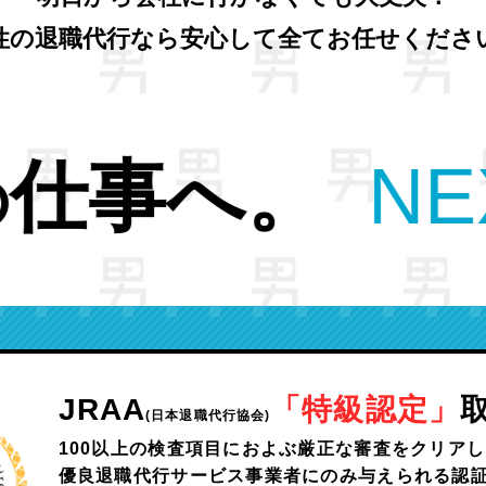
性の退職代行なら安心して全てお任せくださ
XT
>>今より
も
JRAA
「特級認定」
(日本退職代行協会)
100以上の検査項目におよぶ
厳正な審査をクリアし
優良退職代行サービス事業者にのみ与えられる認