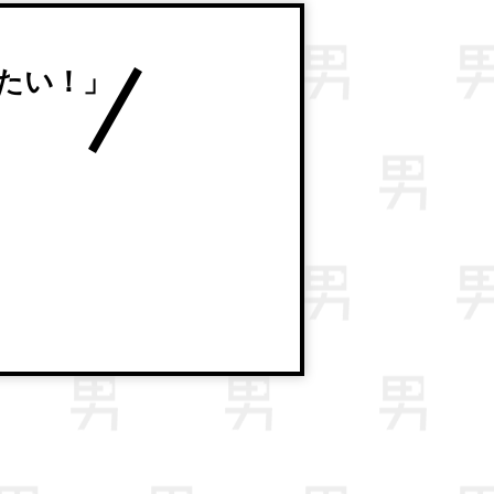
たい！」
。