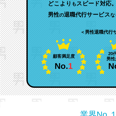
どこより
スピード対応
も
男性
退職代行サービス
の
な
＜男性退職代行
20
顧客満足度
男性
No.
1
N
業界No.