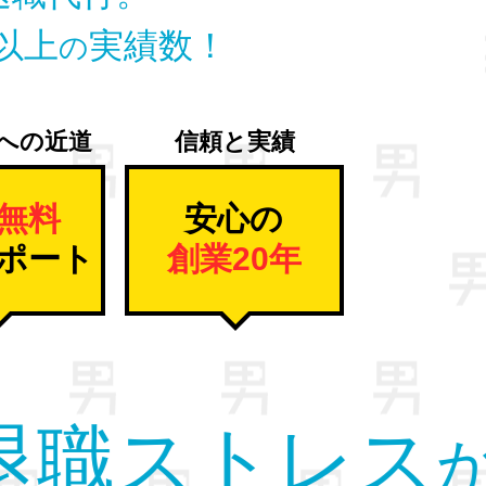
以上
実績数！
の
への近道
信頼と実績
無料
安心の
ポート
創業20年
放。
すべて
の