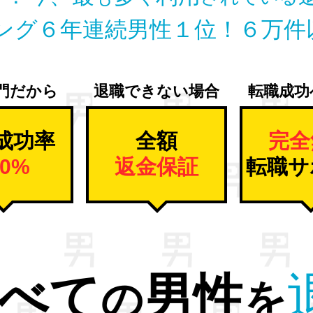
ング６年連続男性１位！
６万件
門だから
退職できない場合
転職成功
成功率
全額
完全
00%
返金保証
転職サ
ストレス
解
から