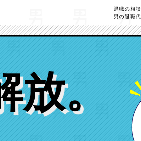
退職の相
男の退職
解放
。