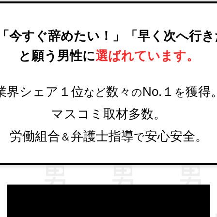
「今すぐ辞めたい！」
「早く次へ行き
と願う男性に
選ばれています。
業界シェア１位
数々
No.１
獲得
など
の
を
マスコミ取材多数。
労働組合
弁護士指導
安心安全。
＆
で