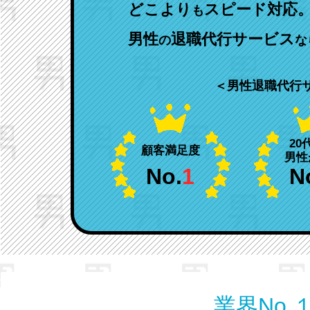
どこより
スピード対応
も
男性
退職代行サービス
の
な
＜男性退職代行
20
顧客満足度
男性
No.
1
N
業界No.