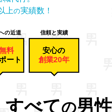
以上
実績数！
の
への近道
信頼と実績
無料
安心の
ポート
創業20年
職ストレス
か