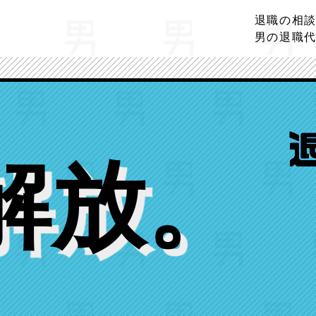
退職の相
男の退職
解放
。