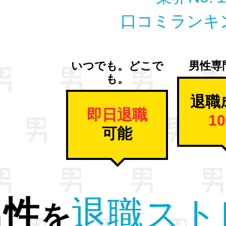
口コミランキ
いつでも。どこで
男性専
も。
退職
即日退職
1
可能
解放。
す
から