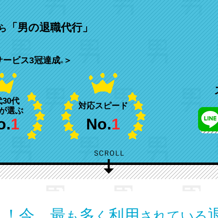
。
「男の退職代行」
ら
サービス3冠達成
＞
※
代30代
対応スピード
が選ぶ
o.
1
No.
1
１！
今、最
多
利用
も
く
されている