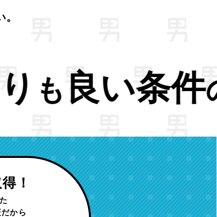
い。
仕事へ。
の
取得！
た
証だから