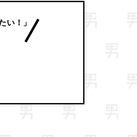
たい！」
。