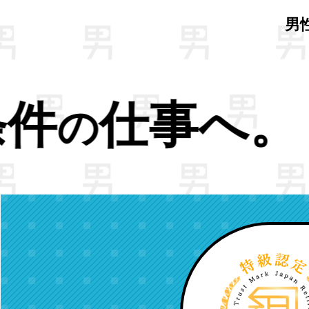
男
NEXT
>>今よ