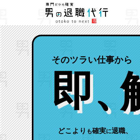
そのツラい仕事から
即
、
どこより
確実
退職、
も
に