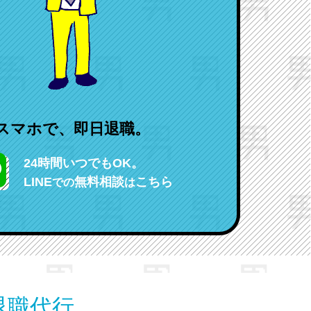
スマホで、即日退職。
24時間いつでもOK。
LINE
無料相談
こちら
での
は
退職代行。