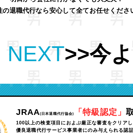
性の退職代行なら安心して全てお任せくださ
り
良い条件
も
JRAA
「特級認定」
(日本退職代行協会)
100以上の検査項目におよぶ
厳正な審査をクリアし
優良退職代行サービス事業者にのみ与えられる認