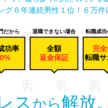
ング６年連続男性１位！
６万件
門だから
退職できない場合
転職成功
成功率
全額
完全
00%
返金保証
転職サ
べて
男性
退
の
を